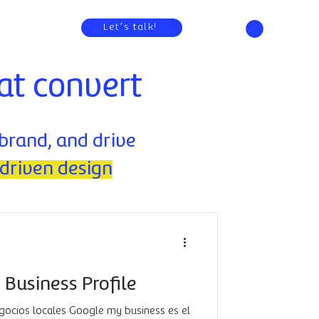
Let’s talk!
at convert
 brand, and drive
driven design
Business Profile
egocios locales Google my business es el