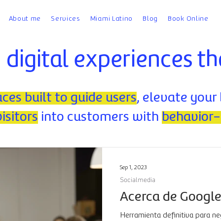
About me
Services
Miami Latino
Blog
Book Online
 digital experiences th
aces built to guide users
, elevate your
isitors
into customers with
behavior-
Sep 1, 2023
Socialmedia
Acerca de Google 
Herramienta definitiva para n