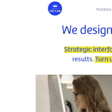
Portfolio
We design
Strategic interf
results.
Turn v