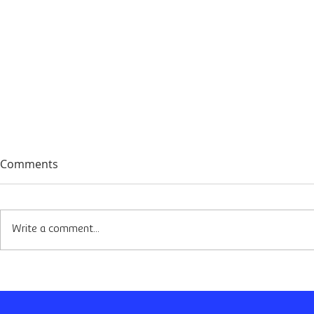
Comments
Write a comment...
La Importancia de la
La Importan
Experiencia del Usuario (UX)
Digitalizaci
en el Diseño Web 🌟
Inmobiliari