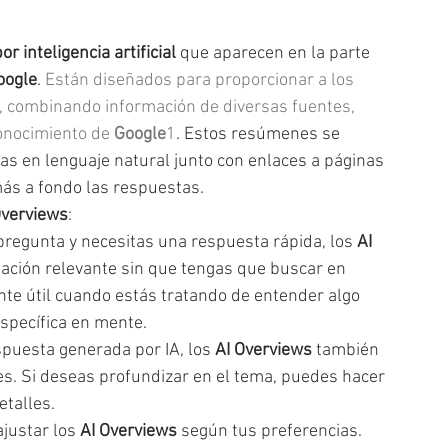
 inteligencia artificial
 que aparecen en la parte 
oogle
. 
Están diseñados para proporcionar a los 
 combinando información de diversas fuentes, 
onocimiento de 
Google
1
. Estos resúmenes se 
s en lenguaje natural junto con enlaces a páginas 
ás a fondo las respuestas.
Overviews
:
pregunta y necesitas una respuesta rápida, los 
AI 
ación relevante sin que tengas que buscar en 
nte útil cuando estás tratando de entender algo 
specífica en mente.
puesta generada por IA, los 
AI Overviews
 también 
s. Si deseas profundizar en el tema, puedes hacer 
etalles.
justar los 
AI Overviews
 según tus preferencias. 