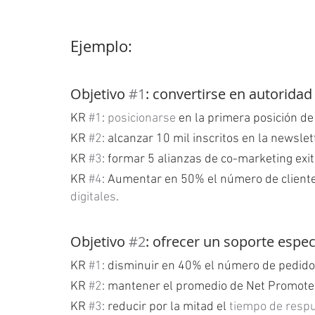
Ejemplo:
Objetivo 
#1
: convertirse en autoridad
KR 
#1
: 
posicionarse
 en la primera posición de
KR 
#2
: alcanzar 10 mil inscritos en la newslet
KR 
#3
: formar 5 alianzas de co-marketing exi
KR 
#4
: Aumentar en 50% el número de cliente
digitales
.
Objetivo 
#2
: ofrecer un soporte espect
KR 
#1
: disminuir en 40% el número de pedido
KR 
#2
: mantener el promedio de Net Promote
KR 
#3
: reducir por la mitad el 
tiempo de resp