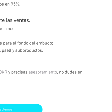
nos en 95%.
te las ventas.
por mes:
os para el fondo del embudo;
upsell y subproductos.
OKR
 y precisas 
asesoramiento
, no dudes en 
ablemos!