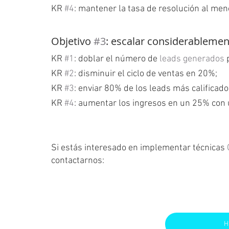
KR 
#4
: mantener la tasa de resolución al me
Objetivo 
#3
: escalar considerablemen
KR 
#1
: doblar el número de 
leads generados
 
KR 
#2
: disminuir el ciclo de ventas en 20%;
KR 
#3
: enviar 80% de los leads más calificad
KR 
#4
: aumentar los ingresos en un 25% con 
Si estás interesado en implementar técnicas 
contactarnos:
H