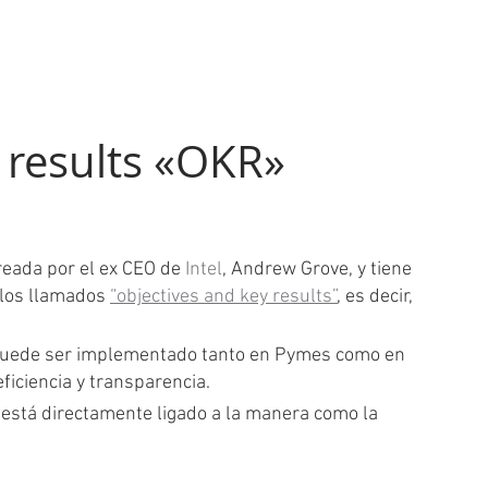
About me
Services
Miami Latino
Blog
Book Online
 results «OKR»
reada por el ex CEO de 
Intel
, Andrew Grove, y tiene 
 los llamados 
“objectives and key results”
, es decir, 
puede ser implementado tanto en Pymes como en 
iciencia y transparencia.
 está directamente ligado a la manera como la 