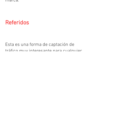
marca.
Referidos
Esta es una forma de captación de 
tráfico muy interesante para cualquier 
empresa, y que debes incluir en tu 
estrategia de marketing. Consiste en la 
captación de tráfico a través de la 
aparición de tu web en otros medios.
Existen varias maneras de conseguir 
aumentar el tráfico de la web a través de 
referidos. Aquí tienes algunos ejemplos:
Guest blogging: esto se hace a través de 
una colaboración entre páginas web. Tú 
apareces como autor invitado en el blog 