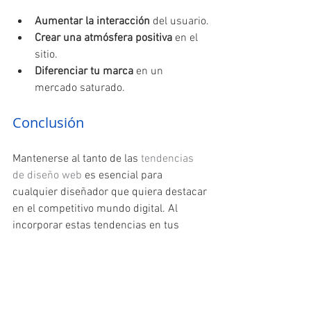
Aumentar la interacción
 del usuario.
Crear una atmósfera positiva
 en el 
sitio.
Diferenciar tu marca
 en un 
mercado saturado.
Conclusión
Mantenerse al tanto de las
 tendencias 
de diseño web
 es esencial para 
cualquier diseñador que quiera destacar 
en el competitivo mundo digital. Al 
incorporar estas tendencias en tus 
proyectos, no solo mejorarás la estética 
de tus sitios, sino que también ofrecerás 
una experiencia de usuario más rica y 
atractiva.
¡Esperamos que estas tendencias te 