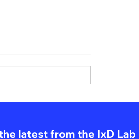
cia de la
Tendencias de Diseño We
ón para
para 2025: Lo Que Debes
as:
Saber 🚀
ndo el Sector
the latest from the IxD Lab