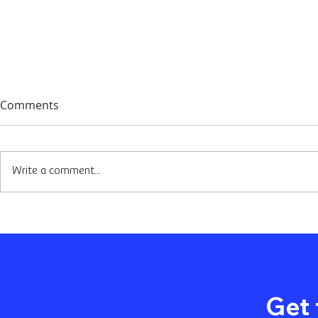
Comments
Write a comment...
La Importancia de la
La Importan
Experiencia del Usuario (UX)
Digitalizaci
en el Diseño Web 🌟
Inmobiliari
Transforma
Get 