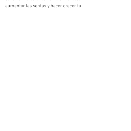
aumentar las ventas y hacer crecer tu 
negocio.  
No lo subestimes; ¡es tu aliado 
secreto para el éxito!
See All
Recent Posts