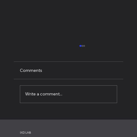
Comments
Write a comment...
El mito de la “optimización continua”:
cuando mejorar constantemente está
destruyendo tu producto
IXD LAB