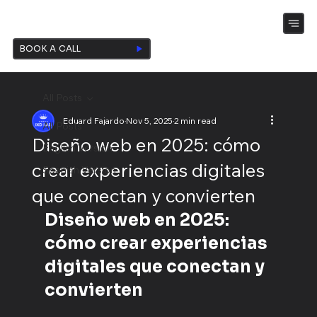
IXD LAB
BOOK A CALL
All Posts
Eduard Fajardo
Nov 5, 2025
2 min read
All Posts
Diseño web en 2025: cómo
English Version
crear experiencias digitales
Spanish Version
que conectan y convierten
Diseño web en 2025: 
cómo crear experiencias 
digitales que conectan y 
convierten